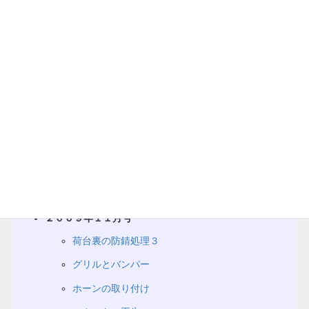
作業編（延長戦）
２００９年１０月号
総剥離（のはずだった）
全塗装決行！
フューエルゲージのチェック
荷台裏の防錆処理１
荷台裏の防錆処理２
２００９年１１月号
荷台裏の防錆処理３
グリルとバンパー
ホーンの取り付け