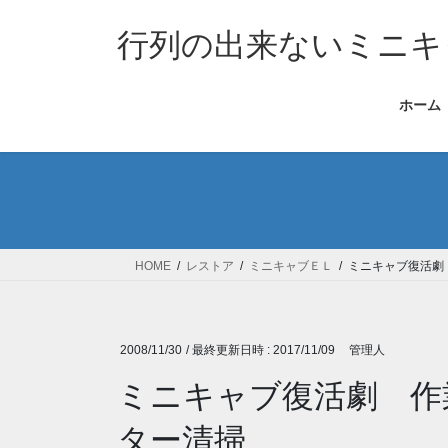
コ
ナ
ン
ビ
行列の出来ないミニキ
テ
ゲ
ン
ー
ホーム
ツ
シ
へ
ョ
ス
ン
キ
に
ッ
移
プ
動
HOME
レストア
ミニキャブＥＬ
ミニキャブ復活劇
2008/11/30
/ 最終更新日時 :
2017/11/09
管理人
ミニキャブ復活劇 作
ター清掃