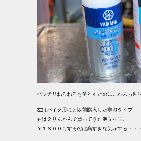
バッチリねろねろを落とすためにこれのお世
左はバイク用にと以前購入した非泡タイプ。
右は２りんかんで買ってきた泡タイプ。
￥１８００もするのは高すぎな気がする・・