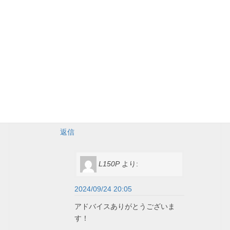
そもそも部品番号が違うので流用はでき
ないと思っていたほうが良いかもしれま
せん（U系のミニキャブ用ですし）。
可能であればピストンを取り外して新旧
比較をしたいところです。
また、カップ自体の移植を試みるのも手
かもしれません。
この場合はカップが取り付いている径が
同じである必要があります。
返信
L150P
より:
2024/09/24 20:05
アドバイスありがとうございま
す！