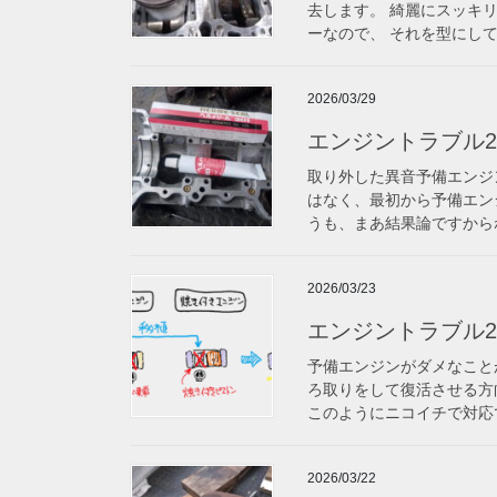
去します。 綺麗にスッキ
ーなので、 それを型にして
2026/03/29
エンジントラブル20
取り外した異音予備エンジ
はなく、最初から予備エン
うも、まあ結果論ですからね
2026/03/23
エンジントラブル2
予備エンジンがダメなこと
ろ取りをして復活させる方
このようにニコイチで対応で
2026/03/22