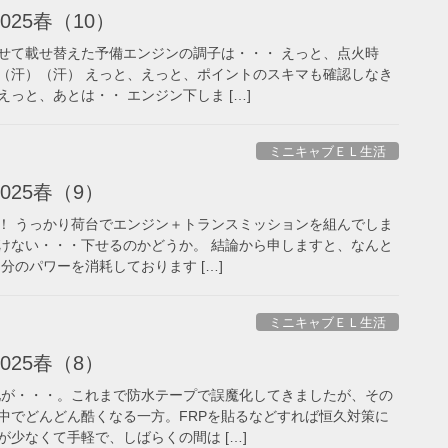
25春（10）
せて載せ替えた予備エンジンの調子は・・・ えっと、点火時
（汗）（汗） えっと、えっと、ポイントのスキマも確認しなき
っと、あとは・・ エンジン下しま […]
ミニキャブＥＬ生活
025春（9）
！ うっかり荷台でエンジン＋トランスミッションを組んでしま
けない・・・下せるのかどうか。 結論から申しますと、なんと
日分のパワーを消耗しております […]
ミニキャブＥＬ生活
025春（8）
化が・・・。これまで防水テープで誤魔化してきましたが、その
中でどんどん酷くなる一方。FRPを貼るなどすれば恒久対策に
少なくて手軽で、しばらくの間は […]