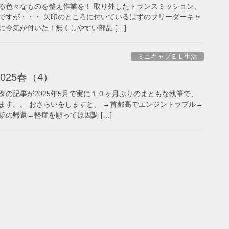
る色々なものを整え作業を！ 取り外したトランスミッション、
ですが・・・ 矢印のところに付いているはずのブリーダーキャ
今気が付いた！無くしやすい部品 […]
ミニキャブＥＬ生活
025春（4）
タの記事が2025年5月で実に１０ヶ月ぶりのまともな執筆で、
ます。。 おさらいをしますと、 →首都高でエンジントラブル→
の帰還→軽症を願って原因調 […]