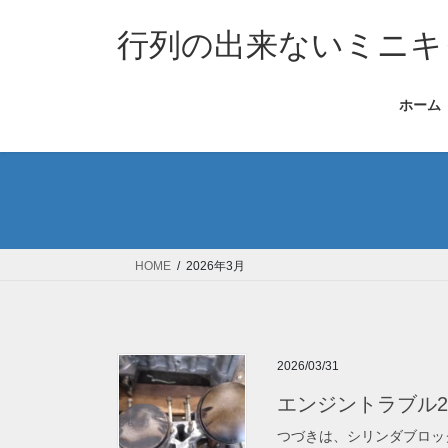
コ
ナ
ン
ビ
行列の出来ないミニキ
テ
ゲ
ン
ー
ホーム
ツ
シ
へ
ョ
ス
ン
キ
に
ッ
移
プ
動
HOME
2026年3月
2026/03/31
エンジントラブル20
つづきは、シリンダブロッ