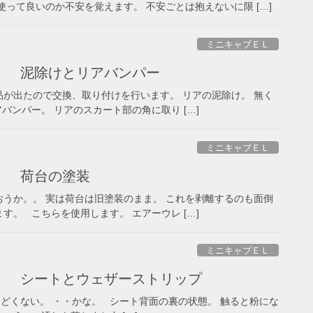
って良いのか不安を覚えます。 不安ごとは抱えないに限 […]
ミニキャブＥＬ
） 泥除けとリアバンパー
！ 部品が出たので交換、取り付けを行います。 リアの泥除け。 無く
ンパー。 リアのスカート部の角に取り […]
ミニキャブＥＬ
） 荷台の塗装
てしまおうか。。 実は荷台は旧塗装のまま。 これを剥離するのも面倒
。 こちらを使用します。 エアーウレ […]
ミニキャブＥＬ
） シートとウェザーストリップ
なにひどくない。 ・・かな。 シート背面の裏の状態。 触ると粉にな