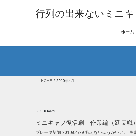
コ
ナ
ン
ビ
行列の出来ないミニキ
テ
ゲ
ン
ー
ホーム
ツ
シ
へ
ョ
ス
ン
キ
に
ッ
移
プ
動
HOME
2010年4月
2010/04/29
ミニキャブ復活劇 作業編（延長戦
ブレーキ新調 2010/04/29 抱えないほうがい