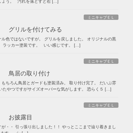
う。 汚れを落とすと右 […]
ミニキャブＥＬ
） グリルを付けてみる
オリジナル色ではないですが。 グリルを戻しました。 オリジナルの黒
ラッカー塗装です。 いい感じです。 […]
ミニキャブＥＬ
） 鳥居の取り付け
した。 もちろん鳥居とガードも塗装済み。 取り付け完了。 だいぶ雰
たやつですがサイズオーバーな気がします。 恐らく５ […]
ミニキャブＥＬ
） お披露目
ってますが・・ 引っ張り出しました！！ やっとここまで辿り着きまし
す。 シ […]