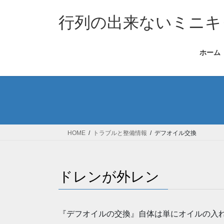
コ
ナ
ン
ビ
行列の出来ないミニキ
テ
ゲ
ン
ー
ホーム
ツ
シ
へ
ョ
ス
ン
キ
に
ッ
移
プ
動
HOME
トラブルと整備情報
デフオイル交換
ドレンが外レン
『デフオイルの交換』自体は単にオイルの入